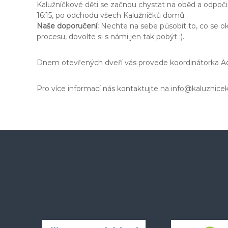
Kalužníčkové děti se začnou chystat na oběd a odpoč
16:15, po odchodu všech Kalužníčků domů.
Naše doporučení:
Nechte na sebe působit to, co se oko
procesu, dovolte si s námi jen tak pobýt :).
Dnem otevřených dveří vás provede koordinátorka Ad
Pro více informací nás kontaktujte na info@kaluznicek