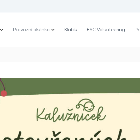
Provozní okénko
Klubík
ESC Volunteering
Pr