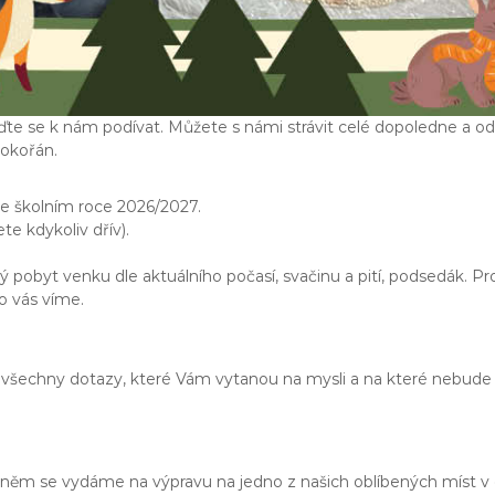
ďte se k nám podívat. Můžete s námi strávit celé dopoledne a od
dokořán.
e školním roce 2026/2027.
e kdykoliv dřív).
pobyt venku dle aktuálního počasí, svačinu a pití, podsedák. Pro
 o vás víme.
 všechny dotazy, které Vám vytanou na mysli a na které nebude
ěm se vydáme na výpravu na jedno z našich oblíbených míst v o