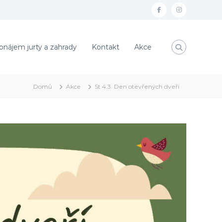
f
i
a
n
c
s
onájem jurty a zahrady
Kontakt
Akce
e
t
b
a
o
g
Domů
Akce
St 4.3. Den otevřených dveří
o
r
k
a
m