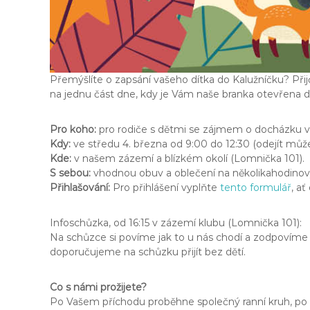
Přemýšlíte o zapsání vašeho dítka do Kalužníčku? Přij
na jednu část dne, kdy je Vám naše branka otevřena 
Pro koho:
pro rodiče s dětmi se zájmem o docházku v
Kdy:
ve středu 4. března od 9:00 do 12:30 (odejít můžet
Kde:
v našem zázemí a blízkém okolí (Lomnička 101).
S sebou:
vhodnou obuv a oblečení na několikahodinový 
Přihlašování:
Pro přihlášení vyplňte
tento formulář
, ať
Infoschůzka, od 16:15 v zázemí klubu (Lomnička 101):
Na schůzce si povíme jak to u nás chodí a zodpovíme
doporučujeme na schůzku přijít bez dětí.
Co s námi prožijete?
Po Vašem příchodu proběhne společný ranní kruh, po n