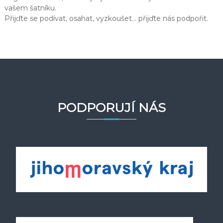
vašem šatníku.
Přijďte se podívat, osahat, vyzkoušet… přijďte nás podpořit.
PODPORUJÍ NÁS