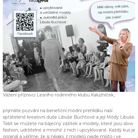
e
k
Vážení příznivci Lesního rodinného klubu Kalužníček,
přijměte pozvání na benefiční módní přehlídku naší
spřátelené kreativní duše Libuše Buchtové a její Módy Libuše.
Těšit se můžete na báječný zážitek a modely, které jsou slow
fashion, udržitelné a mnohé z nich i upcyklované. Každý kus je
originál a věříme, že si nějaký z modelů najde místo i ve