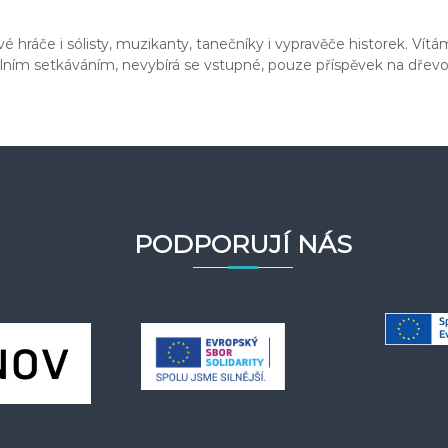
hráče i sólisty, muzikanty, tanečníky i vypravěče historek. Vítáme
álním setkáváním, nevybírá se vstupné, pouze příspěvek na dřevo 
PODPORUJÍ NÁS