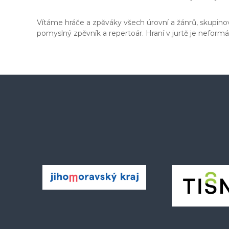
Vítáme hráče a zpěváky všech úrovní a žánrů, skupinové 
pomyslný zpěvník a repertoár. Hraní v jurtě je neform