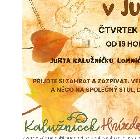
u
ž
n
í
č
e
k
Zveme vás na další hudební setkání. Nástroje, hlasy a