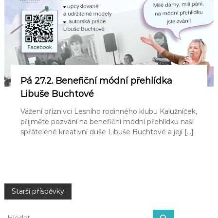
Pá 27.2. Benefiční módní přehlídka
Libuše Buchtové
Vážení příznivci Lesního rodinného klubu Kalužníček,
přijměte pozvání na benefiční módní přehlídku naší
spřátelené kreativní duše Libuše Buchtové a její […]
N
Starší příspěvky
a
H
H