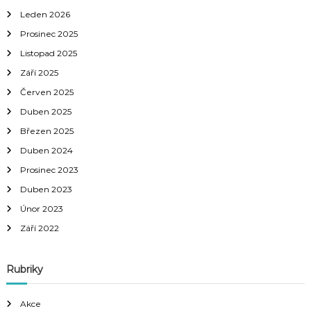
Leden 2026
ř
Prosinec 2025
í
Listopad 2025
Září 2025
s
Červen 2025
Duben 2025
p
Březen 2025
ě
Duben 2024
Prosinec 2023
v
Duben 2023
Únor 2023
k
Září 2022
y
Rubriky
Akce