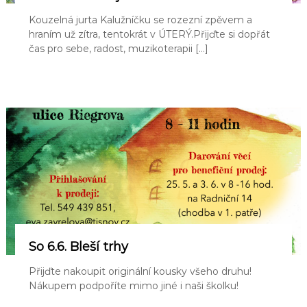
e
Kouzelná jurta Kalužníčku se rozezní zpěvem a
k
hraním už zítra, tentokrát v ÚTERÝ.Přijďte si dopřát
čas pro sebe, radost, muzikoterapii […]
So 6.6. Bleší trhy
Přijďte nakoupit originální kousky všeho druhu!
Nákupem podpoříte mimo jiné i naši školku!