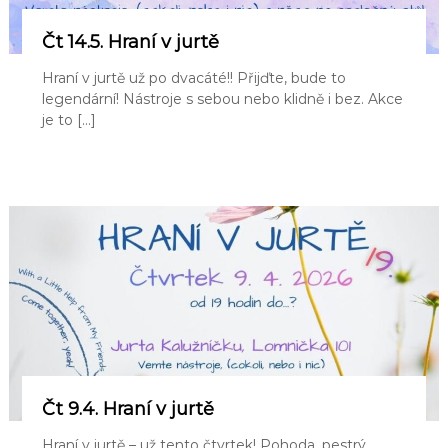
Čt 14.5. Hraní v jurtě
Hraní v jurtě už po dvacáté!! Přijďte, bude to
legendární! Nástroje s sebou nebo klidně i bez. Akce
je to […]
Čt 9.4. Hraní v jurtě
Hraní v jurtě – už tento čtvrtek! Pohoda, pestrý