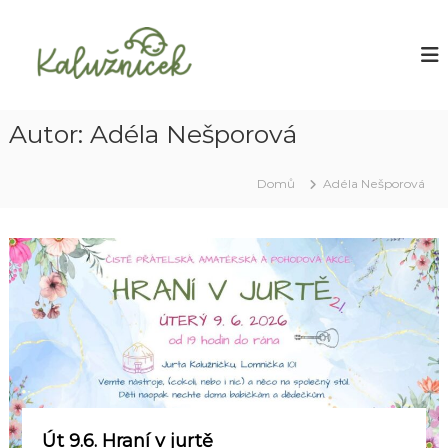
P
ř
K
L
e
e
a
s
s
l
n
k
u
í
o
R
ž
Autor:
Adéla Nešporová
č
o
n
i
d
í
i
t
Domů
Adéla Nešporová
n
n
č
n
a
e
ý
o
k
K
b
l
s
u
b
a
K
h
a
l
u
ž
n
í
Út 9.6. Hraní v jurtě
č