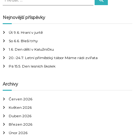
l
l
e
v
e
d
a
d
Nejnovější příspěvky
t
a
i
t
Út 9.6. Hraní v jurtě
:
g
So 6.6. Bleší trhy
1.6. Den dětí v Kalužníčku
a
20.-24.7. Letní příměstký tábor Máme rádi zvířata
c
Pá 15.5. Den lesních školek
e
Archivy
p
Červen 2026
r
Květen 2026
Duben 2026
o
Březen 2026
p
Únor 2026